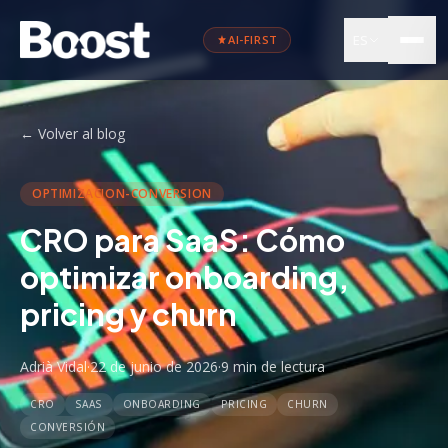
ES
AI-FIRST
←
Volver al blog
OPTIMIZACION-CONVERSION
CRO para SaaS: Cómo
optimizar onboarding,
pricing y churn
Adrià Vidal
·
22 de junio de 2026
·
9 min
de lectura
CRO
SAAS
ONBOARDING
PRICING
CHURN
CONVERSIÓN