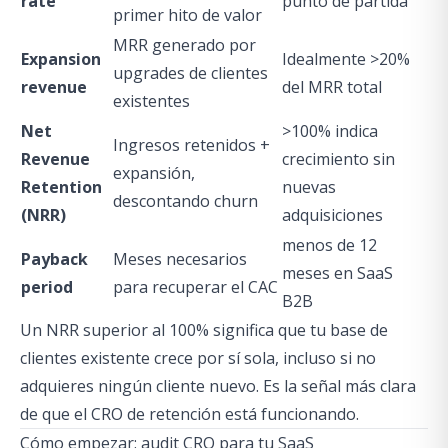
rate
punto de partida
primer hito de valor
MRR generado por
Expansion
Idealmente >20%
upgrades de clientes
revenue
del MRR total
existentes
Net
>100% indica
Ingresos retenidos +
Revenue
crecimiento sin
expansión,
Retention
nuevas
descontando churn
(NRR)
adquisiciones
menos de 12
Payback
Meses necesarios
meses en SaaS
period
para recuperar el CAC
B2B
Un NRR superior al 100% significa que tu base de
clientes existente crece por sí sola, incluso si no
adquieres ningún cliente nuevo. Es la señal más clara
de que el CRO de retención está funcionando.
Cómo empezar: audit CRO para tu SaaS