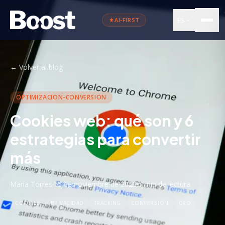
ES
AI-FIRST
←
Volver al blog
OPTIMIZACION-CONVERSION
Cookies web: qué son y 6
estrategias para convertir
más
Maria Torres
·
15 de noviembre de 2023
·
5 min
de lectura
COOKIES
PRIVACIDAD
TRACKING
CONVERSIÓN
CRO